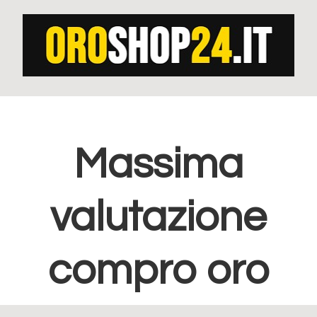
Passa
Passa
alla
al
navigazione
contenuto
primaria
principale
Massima
valutazione
compro oro