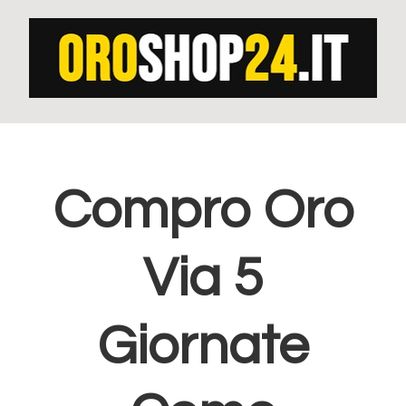
Passa
Passa
alla
al
navigazione
contenuto
primaria
principale
Compro Oro
Via 5
Giornate