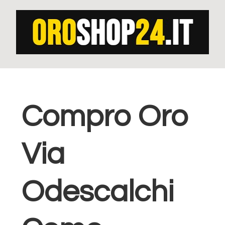
Passa
Passa
alla
al
navigazione
contenuto
primaria
principale
Compro Oro
Via
Odescalchi