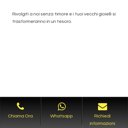
Rivolgiti a noi senza timore e i tuoi vecchi gioielli si
trasformeranno in un tesoro.
Leggi L'informativa privacy
-
Richiesta Cancellazione Dati
Chiama Ora
Whatsapp
Richiedi
COPYRIGHT [c] 2019 by -
Realizzazione siti internet
-
informazioni
Solution Group Communication
|
Siti Roma